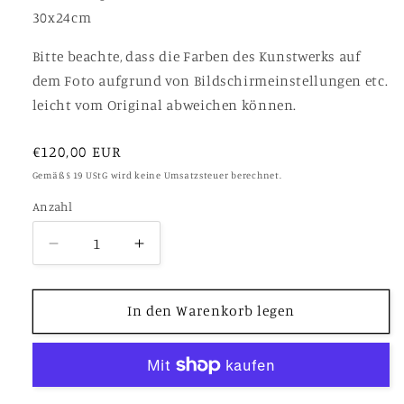
30x24cm
Bitte beachte, dass die Farben des Kunstwerks auf
dem Foto aufgrund von Bildschirmeinstellungen etc.
leicht vom Original abweichen können.
Normaler
€120,00 EUR
Preis
Gemäß § 19 UStG wird keine Umsatzsteuer berechnet.
Anzahl
Verringere
Erhöhe
die
die
Menge
Menge
für
für
In den Warenkorb legen
Spéracèdes
Spéracèdes