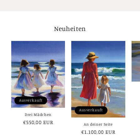
Neuheiten
Ausverkauft
Ausverkauft
Drei Mädchen
Normaler
€550,00 EUR
An deiner Seite
Preis
Normaler
€1.100,00 EUR
Preis