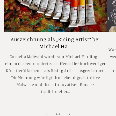
Auszeichnung als „Rising Artist“ bei
Michael Ha...
War
Cornelia Maiwald wurde von Michael Harding –
we
einem der renommiertesten Hersteller hochwertiger
Künstlerölfarben – als Rising Artist ausgezeichnet.
d
Die Nennung würdigt ihre lebendige, intuitive
Malweise und ihren innovativen Einsatz
traditioneller...
von
1
/
2