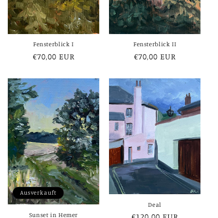
Fensterblick I
Fensterblick II
Normaler
€70,00 EUR
Normaler
€70,00 EUR
Preis
Preis
Ausverkauft
Deal
Sunset in Hemer
Normaler
€120,00 EUR