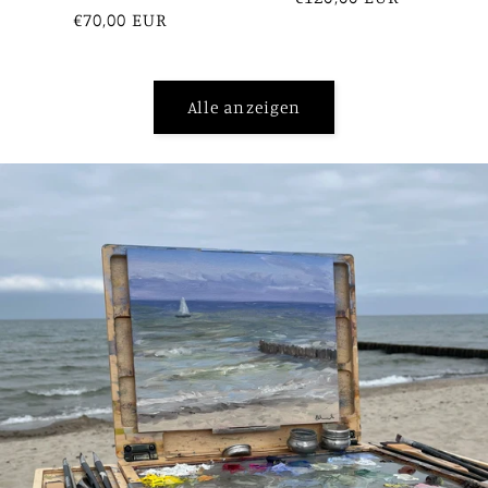
Normaler
€70,00 EUR
Preis
Preis
Alle anzeigen