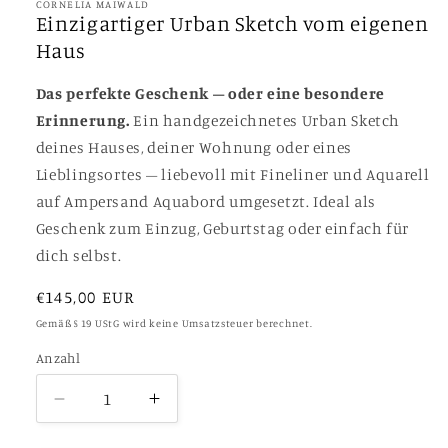
in
CORNELIA MAIWALD
Modal
Einzigartiger Urban Sketch vom eigenen
öffnen
Haus
Das perfekte Geschenk – oder eine besondere
Erinnerung.
Ein handgezeichnetes Urban Sketch
deines Hauses, deiner Wohnung oder eines
Lieblingsortes – liebevoll mit Fineliner und Aquarell
auf Ampersand Aquabord umgesetzt. Ideal als
Geschenk zum Einzug, Geburtstag oder einfach für
dich selbst.
Normaler
€145,00 EUR
Preis
Gemäß § 19 UStG wird keine Umsatzsteuer berechnet.
Anzahl
Verringere
Erhöhe
die
die