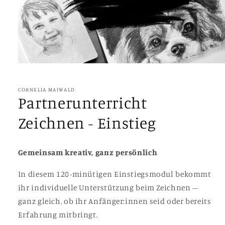
Medien
1
in
Modal
CORNELIA MAIWALD
öffnen
Partnerunterricht
Zeichnen - Einstieg
Gemeinsam kreativ, ganz persönlich
In diesem 120-minütigen Einstiegsmodul bekommt
ihr individuelle Unterstützung beim Zeichnen –
ganz gleich, ob ihr Anfänger:innen seid oder bereits
Erfahrung mitbringt.