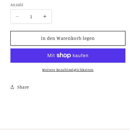
Anzahl
Verringere
Erhöhe
die
die
Menge
Menge
für
für
In den Warenkorb legen
Partnerunterricht
Partnerunterricht
Zeichnen
Zeichnen
-
-
Einstieg
Einstieg
Weitere Bezahlmöglichkeiten
Share