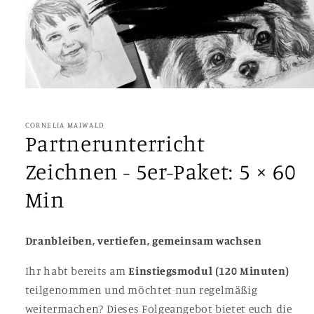
Medien
1
in
Modal
CORNELIA MAIWALD
öffnen
Partnerunterricht
Zeichnen - 5er-Paket: 5 × 60
Min
Dranbleiben, vertiefen, gemeinsam wachsen
Ihr habt bereits am
Einstiegsmodul (120 Minuten)
teilgenommen und möchtet nun regelmäßig
weitermachen? Dieses Folgeangebot bietet euch die