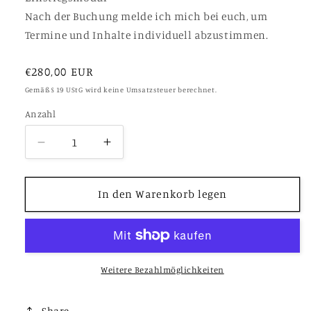
Nach der Buchung melde ich mich bei euch, um
Termine und Inhalte individuell abzustimmen.
Normaler
€280,00 EUR
Preis
Gemäß § 19 UStG wird keine Umsatzsteuer berechnet.
Anzahl
Verringere
Erhöhe
die
die
Menge
Menge
für
für
In den Warenkorb legen
Partnerunterricht
Partnerunterricht
Zeichnen
Zeichnen
-
-
5er-
5er-
Paket:
Paket:
Weitere Bezahlmöglichkeiten
5
5
×
×
Share